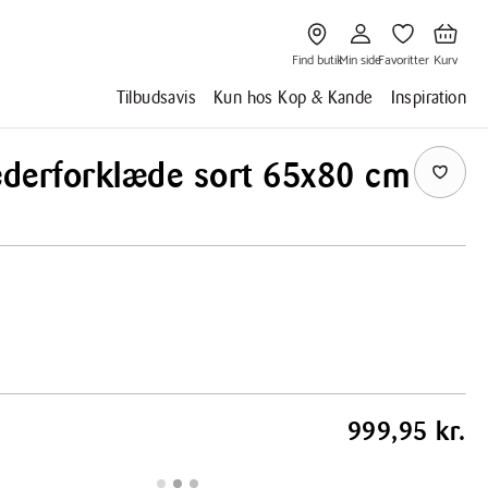
Gå
Gå
Gå
Gå
til
til
til
til
Find
Min
Favoritter
Kurv
butik
side
Find butik
Min side
Favoritter
Kurv
Tilbudsavis
Kun hos Kop & Kande
Inspiration
æderforklæde sort 65x80 cm
999,95 kr.