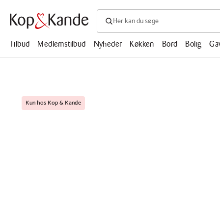
Søg efter produkter, artikler, opskrifte
Søg
efter
produkter,
Tilbud
Medlemstilbud
Nyheder
Køkken
Bord
Bolig
Ga
artikler,
opskrifter,
mm.
Kun hos Kop & Kande