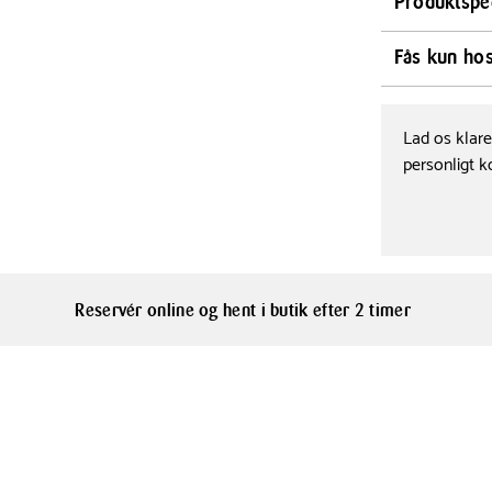
Forkæl dig se
Produktspec
eksklusive læ
bøffelskind gi
Bredde
Fås kun ho
65 cm
pasform.
Forklædet er 
Dette produkt
De fine detal
Materialer
& Kande.
Lad os klar
ideelt til bå
Skind
personligt k
lækre forklæd
perfekte gavei
Reservér online og hent i butik efter 2 timer