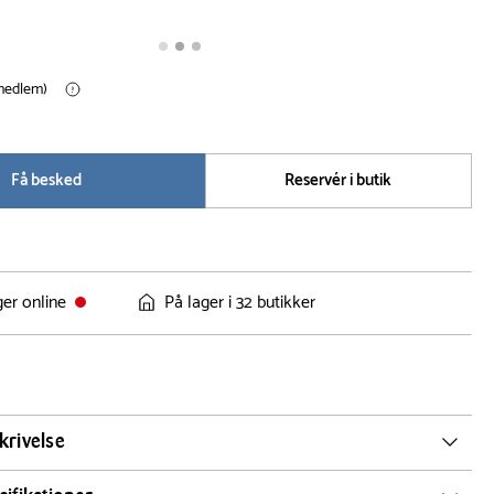
(medlem)
Få besked
Reservér i butik
ger online
På lager i 32 butikker
krivelse