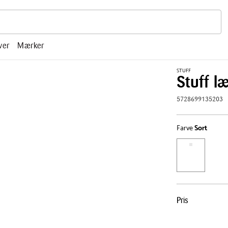
r, mm.
ver
Mærker
STUFF
Stuff l
5728699135203
Farve
Sort
Pris
Pris
tabel