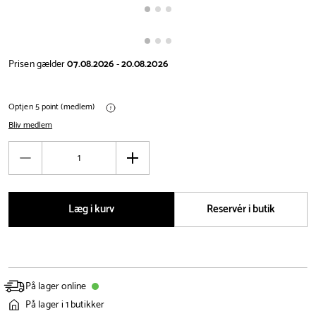
Prisen gælder
07.08.2026
-
20.08.2026
Optjen 5 point (medlem)
Bliv medlem
Antal
Reducér
Øg
antal
antal
Læg i kurv
Reservér i butik
På lager online
På lager i 1 butikker