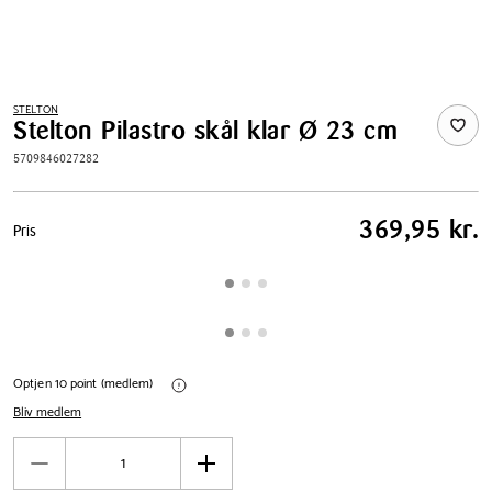
STELTON
Stelton Pilastro skål klar Ø 23 cm
5709846027282
Pris
369,95 kr.
Pris
tabel
Optjen 10 point (medlem)
Bliv medlem
Antal
Reducér
Øg