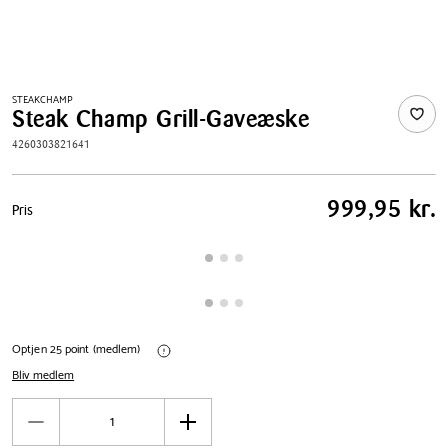
STEAKCHAMP
Steak Champ Grill-Gaveæske
4260303821641
Pris
999,95 kr.
Pris
tabel
Optjen 25 point (medlem)
Bliv medlem
Antal
Reducér
Øg