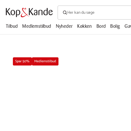
Søg efter produkter, artikler, opskrifte
Søg
efter
produkter,
Tilbud
Medlemstilbud
Nyheder
Køkken
Bord
Bolig
Ga
artikler,
opskrifter,
mm.
Spar 50%
Medlemstilbud