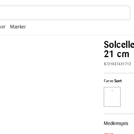
r, mm.
ver
Mærker
Solcell
21 cm
8721037431712
Farve
Sort
Pris
Medlemspris
tabel