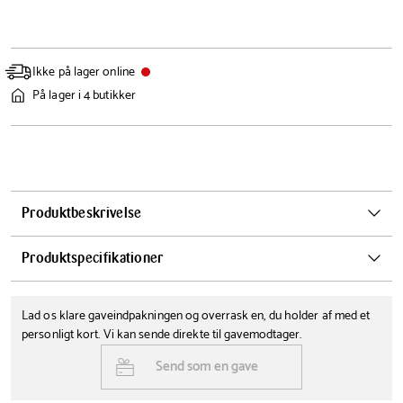
Ikke på lager online
På lager i 4 butikker
Produktbeskrivelse
LED solcelle lampe til spyd eller ophæng.
Produktspecifikationer
Højde
Diameter
Lad os klare gaveindpakningen og overrask en, du holder af med et
78 cm
12 cm
personligt kort. Vi kan sende direkte til gavemodtager.
Farve
Materialer
Send som en gave
Plastik
Sort