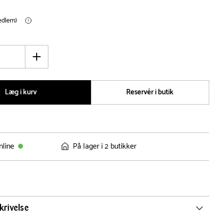
medlem)
Øg
antal
Læg i kurv
Reservér i butik
nline
På lager i 2 butikker
krivelse