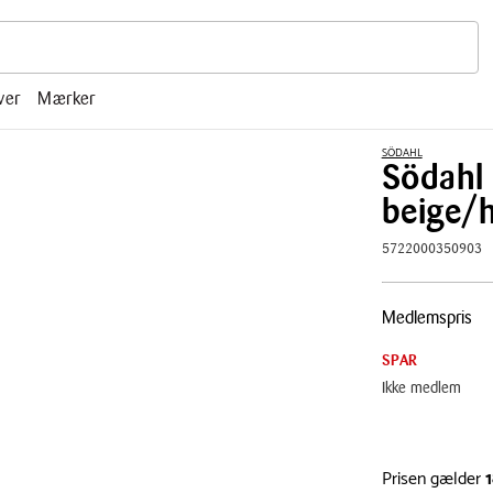
r, mm.
ver
Mærker
SÖDAHL
Södahl 
beige/
5722000350903
Pris
Medlemspris
tabel
SPAR
Ikke medlem
Prisen gælder
1