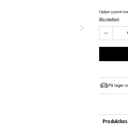
Optjen 3 point (
Bliv medlem
Antal
tilbage
Reducér
antal
På lager o
Produktbes