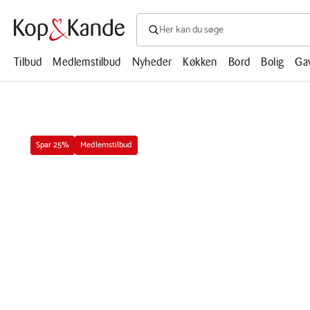
Søg efter produkter, artikler, opskrifte
Søg
efter
produkter,
Tilbud
Medlemstilbud
Nyheder
Køkken
Bord
Bolig
Ga
artikler,
opskrifter,
mm.
Spar 25%
Medlemstilbud