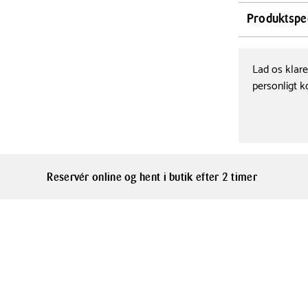
Med Södahl Re
Produktspec
køkkenet. Sæt
stribemønster
Vaskeanvisni
Maskinvask v
twillvævning. 
Lad os klar
sikrer optima
personligt k
Bredde
50 cm
Brug viskestyk
som gave. Ref
Farve
tidløs æsteti
Beige
Reservér online og hent i butik efter 2 timer