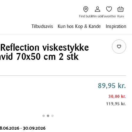
Gå
Gå
Gå
Gå
til
til
til
til
Find
Min
Favoritter
Kurv
butik
side
Find butik
Min side
Favoritter
Kurv
Tilbudsavis
Kun hos Kop & Kande
Inspiration
Reflection viskestykke
hvid 70x50 cm 2 stk
89,95 kr.
30,00 kr.
119,95 kr.
8.06.2026
-
30.09.2026