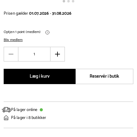
Prisen gælder
01.07.2026
-
31.08.2026
Optjen 1 point (medlem)
Bliv medlem
Antal
Reducér
Øg
antal
antal
Læg i kurv
Reservér i butik
På lager online
På lager i 8 butikker