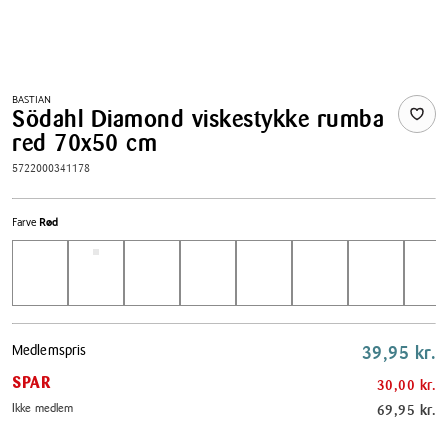
BASTIAN
Södahl Diamond viskestykke rumba
red 70x50 cm
5722000341178
Farve
Rød
Pris
Medlemspris
39,95 kr.
tabel
SPAR
30,00 kr.
Ikke medlem
69,95 kr.