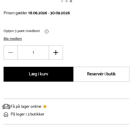
Prisen gælder
18.06.2026
-
30.09.2026
Optjen 3 point (medlem)
Bliv medlem
Antal
Reducér
Øg
antal
antal
Læg i kurv
Reservér i butik
Få på lager online
På lager i 3 butikker