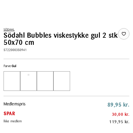
SÖDAHL
Södahl Bubbles viskestykke gul 2 stk
50x70 cm
5722000350941
Farve
Gul
Pris
Medlemspris
89,95 kr.
tabel
SPAR
30,00 kr.
Ikke medlem
119,95 kr.