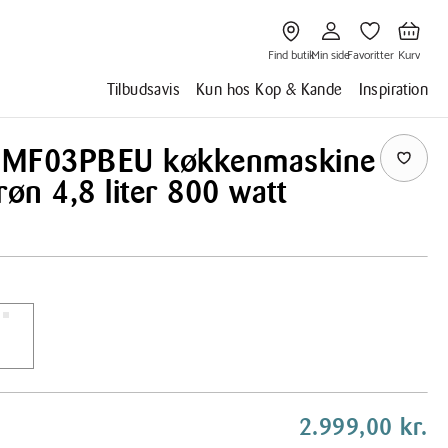
Gå
Gå
Gå
Gå
til
til
til
til
Find
Min
Favoritter
Kurv
butik
side
Find butik
Min side
Favoritter
Kurv
Tilbudsavis
Kun hos Kop & Kande
Inspiration
SMF03PBEU køkkenmaskine
røn 4,8 liter 800 watt
2.999,00 kr.