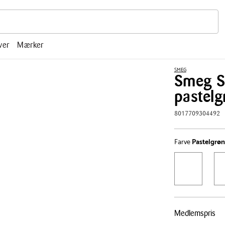
r, mm.
ver
Mærker
SMEG
Smeg 
pastelg
8017709304492
Farve
Pastelgrøn
Pris
Medlemspris
tabel