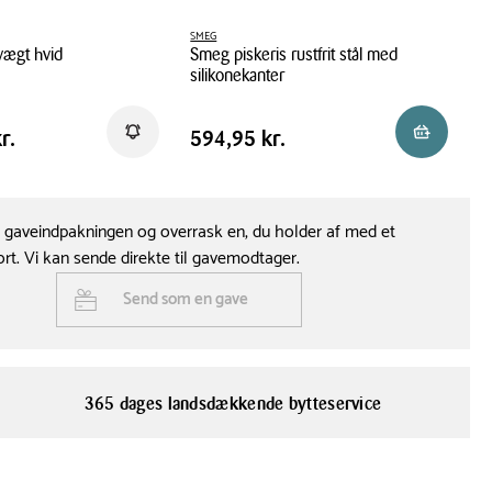
MF03PBEU
SMEG
SM
ægt hvid
Smeg piskeris rustfrit stål med
Sm
det kan din SMEG køkkenmaskine klare
silikonekanter
lde køkkenmaskine er skabt til både små og store opgaver.
vægt hvid
Smeg piskeris rustfrit stål med silikonekan
Sm
optimal ydeevne og undgå overbelastning, anbefaler vi følgende
Pris tabel
Pr
 kr.
Pris
594,95 kr.
Pr
Få besked
Læg i kurv
r.
594,95 kr.
6
ålen:
:
 stk.
 12 stk.
e gaveindpakningen og overrask en, du holder af med et
ort. Vi kan sende direkte til gavemodtager.
100 ml
Send som en gave
1 liter
esserter:
kg
365 dages landsdækkende bytteservice
kg
j: