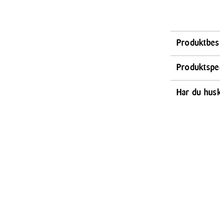
Produktbes
Smuk, smukke
Produktspec
pynte på ethv
hastigheder og
Bredde
Har du hus
22.1 cm
æltebehov. Kø
fødder i bun
Farve
indbygget hån
Pastelgr
piskeris, et k
gør det fleks
Tåler opvas
del kan vippe
Nej
10 forskel
Praktisk t
Skridsikre
Retrodes