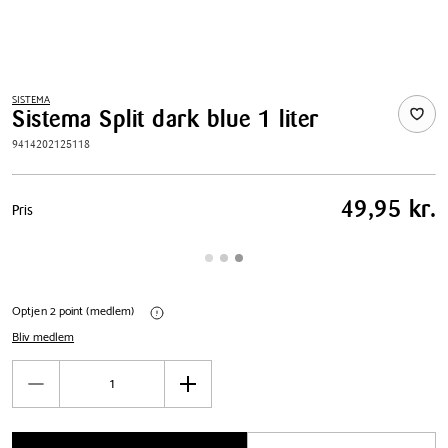
SISTEMA
Sistema Split dark blue 1 liter
9414202125118
Pris
49,95 kr.
Pris
tabel
Optjen 2 point (medlem)
Bliv medlem
Antal
Reducér
Øg
antal
antal