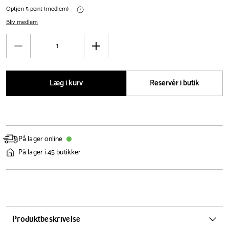
Optjen 5 point (medlem)
Bliv medlem
Antal
Reducér
Øg
antal
antal
Læg i kurv
Reservér i butik
På lager online
På lager i 45 butikker
Produktbeskrivelse