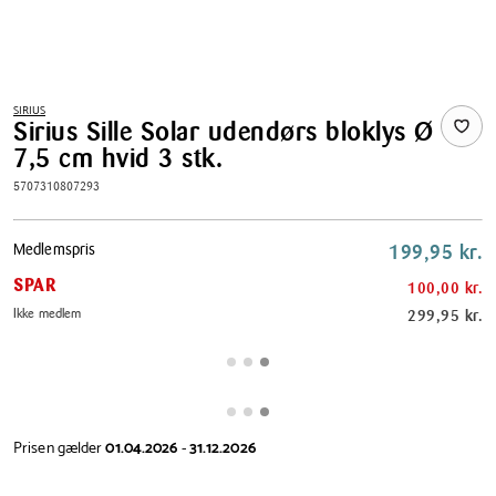
SIRIUS
Sirius Sille Solar udendørs bloklys Ø
7,5 cm hvid 3 stk.
5707310807293
Pris
Medlemspris
199,95 kr.
tabel
SPAR
100,00 kr.
Ikke medlem
299,95 kr.
Prisen gælder
01.04.2026
-
31.12.2026