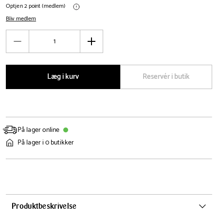
Optjen 2 point (medlem)
Bliv medlem
Antal
Reducér
Øg
antal
antal
Læg i kurv
Reservér i butik
På lager online
På lager i 0 butikker
Produktbeskrivelse