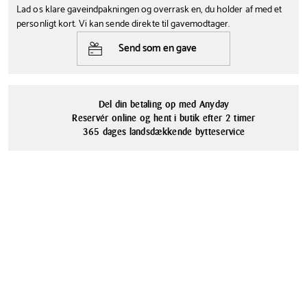
Lad os klare gaveindpakningen og overrask en, du holder af med et
atmosfære.
personligt kort. Vi kan sende direkte til gavemodtager.
Send som en gave
Del din betaling op med Anyday
Reservér online og hent i butik efter 2 timer
365 dages landsdækkende bytteservice