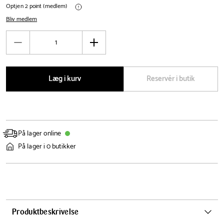
Optjen 2 point (medlem)
Bliv medlem
Antal
Reducér
Øg
antal
antal
Læg i kurv
Reservér i butik
På lager online
På lager i 0 butikker
Produktbeskrivelse