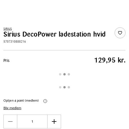
SIRIUS
Sirius DecoPower ladestation hvid
5707310888216
Pris
129,95 kr.
Pris
tabel
Optjen 4 point (medlem)
Bliv medlem
Antal
Reducér
Øg