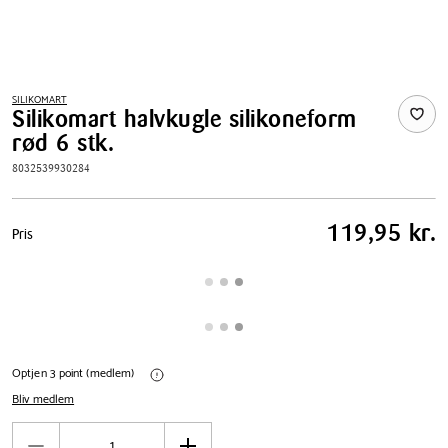
SILIKOMART
Silikomart halvkugle silikoneform
rød 6 stk.
8032539930284
Pris
119,95 kr.
Pris
tabel
Optjen 3 point (medlem)
Bliv medlem
Antal