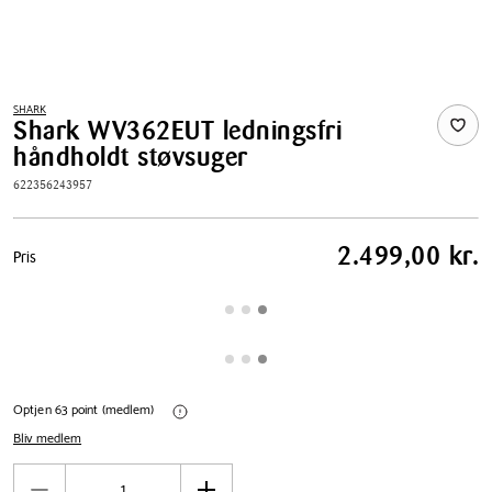
SHARK
Shark WV362EUT ledningsfri
håndholdt støvsuger
622356243957
Pris
2.499,00 kr.
Pris
tabel
Optjen 63 point (medlem)
Bliv medlem
Antal