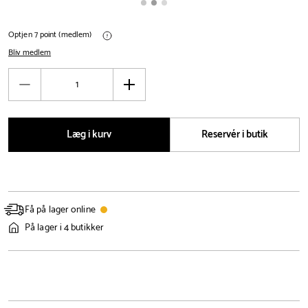
Optjen 7 point (medlem)
Bliv medlem
Antal
Reducér
Øg
antal
antal
Læg i kurv
Reservér i butik
Få på lager online
På lager i 4 butikker