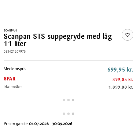
SCANPAN
Scanpan STS suppegryde med låg
11 liter
083421207975
Pris
Medlemspris
699,95 kr.
tabel
SPAR
399,05 kr.
Ikke medlem
1.099,00 kr.
Prisen gælder
01.07.2026
-
30.09.2026