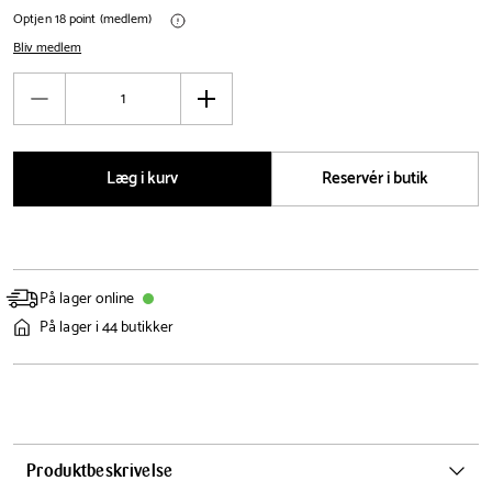
Optjen 18 point (medlem)
Bliv medlem
Antal
Reducér
Øg
antal
antal
Læg i kurv
Reservér i butik
På lager online
På lager i 44 butikker
Produktbeskrivelse