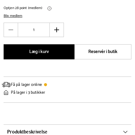
Optjen 28 point (medlem)
Bliv medlem
Antal
Reducér
Øg
antal
antal
Læg i kurv
Reservér i butik
Få på lager online
På lager i 3 butikker
Produktbeskrivelse