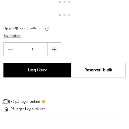
Optjen 25 point (medlem)
Bliv medlem
Antal
Reducér
Øg
antal
antal
Læg i kurv
Reservér i butik
Få på lager online
På lager i 23 butikker