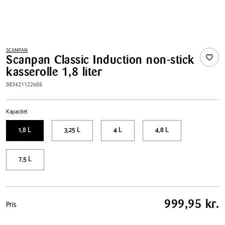
SCANPAN
Scanpan Classic Induction non-stick
kasserolle 1,8 liter
083421122605
Kapacitet
1,8 L
3,25 L
4 L
4,8 L
7,5 L
Pris
999,95 kr.
Pris
tabel