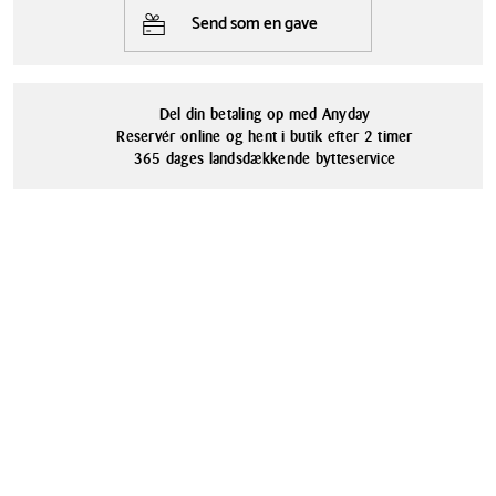
i enhver bilindretning.
Send som en gave
Saphe ventilationsholderen er nem at montere og afmontere, og den
efterlader ingen mærker eller ridser på din bils ventilationssystem.
Den er perfekt til dig, der ønsker en praktisk og stilfuld løsning til din
Del din betaling op med Anyday
smartphone i bilen.
Reservér online og hent i butik efter 2 timer
365 dages landsdækkende bytteservice