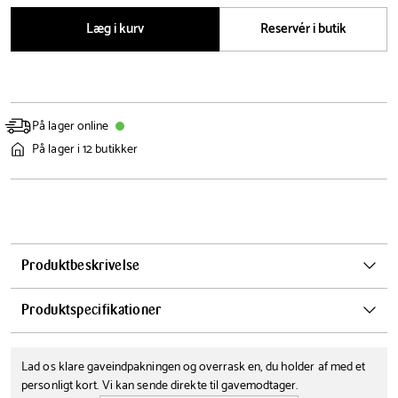
Læg i kurv
Reservér i butik
På lager online
På lager i 12 butikker
Produktbeskrivelse
Med Saphe ventilationsholderen kan du nemt og sikkert bruge din
Produktspecifikationer
smartphone som navigationsenhed i bilen.
Farve
Materialer
Den er designet med en stærk magnet, der holder din telefon på
Lad os klare gaveindpakningen og overrask en, du holder af med et
Plastik
Sort
plads, selv på ujævne veje. Den diskrete sorte farve passer perfekt ind
personligt kort. Vi kan sende direkte til gavemodtager.