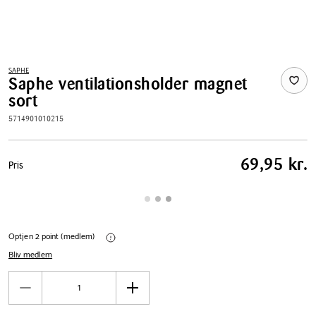
SAPHE
Saphe ventilationsholder magnet
sort
5714901010215
Pris
69,95 kr.
Pris
tabel
Optjen 2 point (medlem)
Bliv medlem
Antal
Reducér
Øg
antal
antal