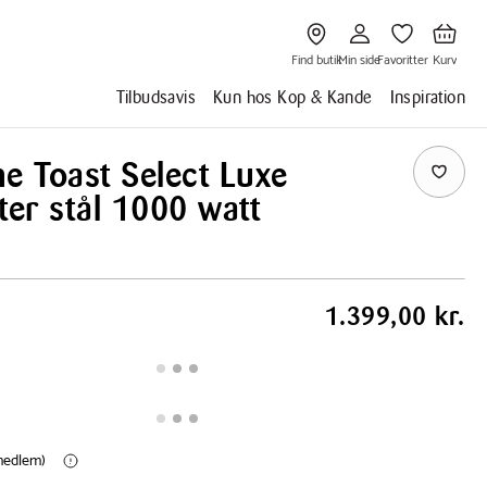
Gå
Gå
Gå
Gå
til
til
til
til
Find
Min
Favoritter
Kurv
butik
side
Find butik
Min side
Favoritter
Kurv
Tilbudsavis
Kun hos Kop & Kande
Inspiration
he Toast Select Luxe
ter stål 1000 watt
1.399,00 kr.
(medlem)