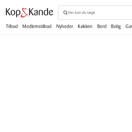
Søg efter produkter, artikler, opskrifte
Søg
efter
produkter,
Tilbud
Medlemstilbud
Nyheder
Køkken
Bord
Bolig
Ga
artikler,
opskrifter,
mm.