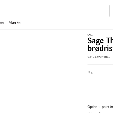
r, mm.
ver
Mærker
SAGE
​Sage T
brødris
9312432031042
Pris
Pris
tabel
Optjen 35 point 