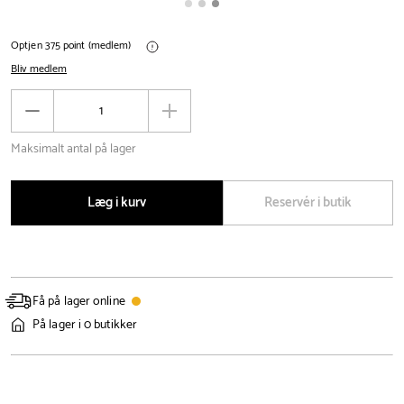
Optjen 375 point (medlem)
Bliv medlem
Antal
Reducér
Øg
antal
antal
Maksimalt antal på lager
Læg i kurv
Reservér i butik
Få på lager online
På lager i 0 butikker