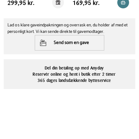
Pris tabel
Pris tabel
Pris
299,95 kr.
Pris
169,95 kr.
299,95 kr.
169,95 kr.
Reservér i butik
Reservér
Lad os klare gaveindpakningen og overrask en, du holder af med et
personligt kort. Vi kan sende direkte til gavemodtager.
Send som en gave
Del din betaling op med Anyday
Reservér online og hent i butik efter 2 timer
365 dages landsdækkende bytteservice