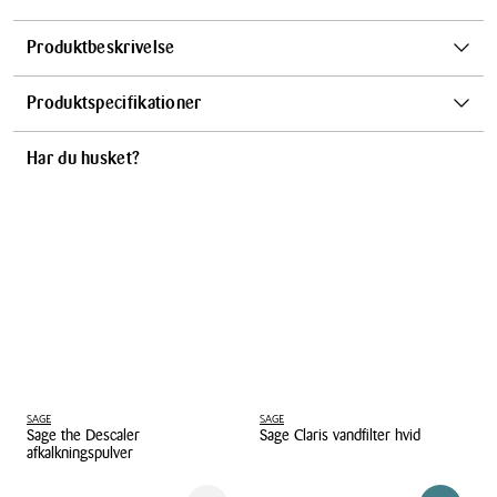
Produktbeskrivelse
Espressomaskine
Produktspecifikationer
Farve
Kapacitet
Har du husket?
2,3 L
Mat sort
Tåler opvaskemaskine
Materialer
Nej
Rustfrit stål
Effekt
1600 Watt
SAGE
SAGE
Sage the Descaler
Sage Claris vandfilter hvid
afkalkningspulver
Sage the Descaler afkalkningspulver
Sage Claris vandfilter hvid