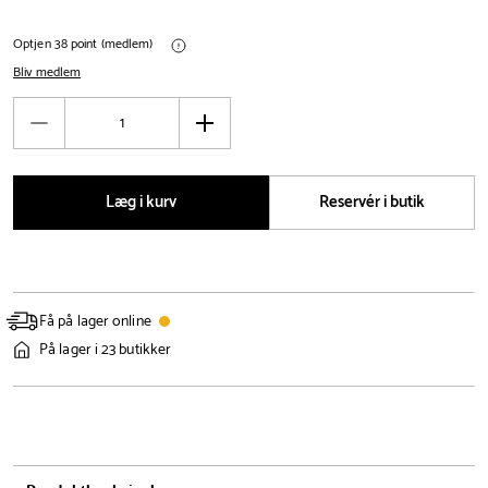
Optjen 38 point (medlem)
Bliv medlem
Antal
Reducér
Øg
antal
antal
Læg i kurv
Reservér i butik
Få på lager online
På lager i 23 butikker