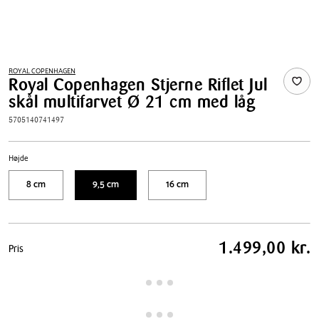
ROYAL COPENHAGEN
Royal Copenhagen Stjerne Riflet Jul
skål multifarvet Ø 21 cm med låg
5705140741497
Højde
8 cm
9,5 cm
16 cm
Pris
1.499,00 kr.
Pris
tabel