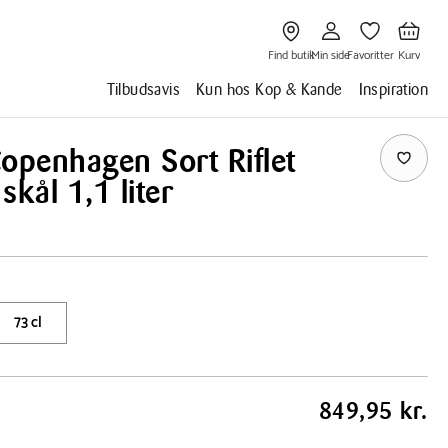
Gå
Gå
Gå
Gå
til
til
til
til
Find
Min
Favoritter
Kurv
butik
side
Find butik
Min side
Favoritter
Kurv
Tilbudsavis
Kun hos Kop & Kande
Inspiration
openhagen Sort Riflet
skål 1,1 liter
73 cl
849,95 kr.