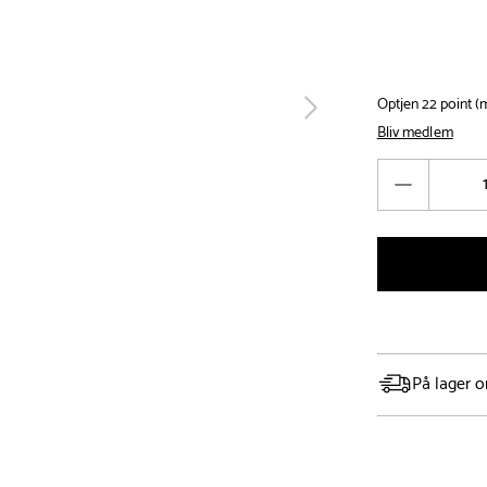
Optjen 22 point 
tilbage
Bliv medlem
Antal
Reducér
antal
På lager o