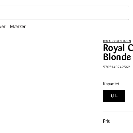
r, mm.
ver
Mærker
ROYAL COPENHAGEN
Royal C
Blonde 
5705140742562
Kapacitet
1,1 L
Pris
Pris
tabel