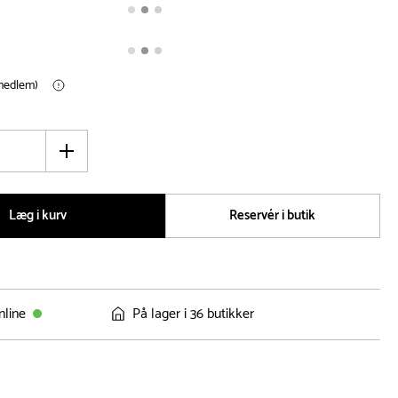
(medlem)
Øg
antal
Læg i kurv
Reservér i butik
nline
På lager i 36 butikker