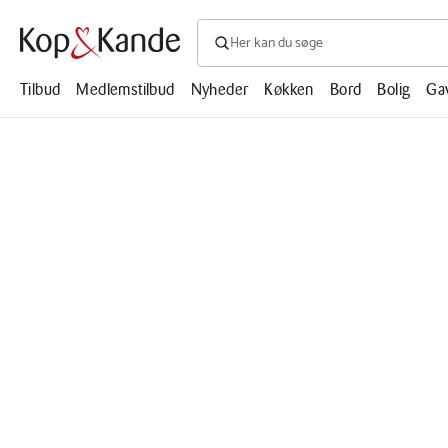
Søg efter produkter, artikler, opskrifte
Søg
efter
produkter,
Tilbud
Medlemstilbud
Nyheder
Køkken
Bord
Bolig
Ga
artikler,
opskrifter,
mm.