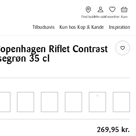
Gå
Gå
Gå
Gå
til
til
til
til
Find
Min
Favoritter
Kurv
butik
side
Find butik
Min side
Favoritter
Kurv
Tilbudsavis
Kun hos Kop & Kande
Inspiration
openhagen Riflet Contrast
segrøn 35 cl
269,95 kr.