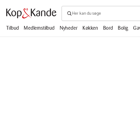
Søg efter produkter, artikler, opskrifte
Søg
efter
produkter,
Tilbud
Medlemstilbud
Nyheder
Køkken
Bord
Bolig
Ga
artikler,
opskrifter,
mm.