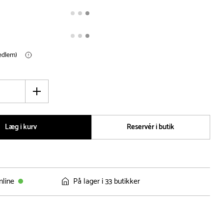
medlem)
Øg
antal
Læg i kurv
Reservér i butik
nline
På lager i 33 butikker