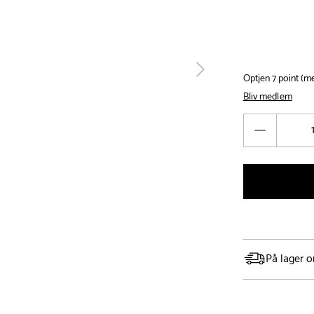
tilbage
Optjen 7 point (
Bliv medlem
Antal
Reducér
antal
På lager o