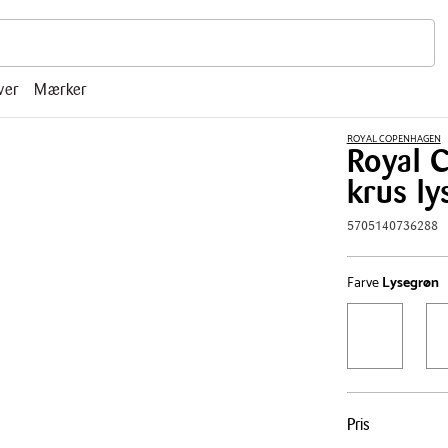
r, mm.
ver
Mærker
ROYAL COPENHAGEN
Royal C
krus ly
5705140736288
Farve
Lysegrøn
Pris
Pris
tabel