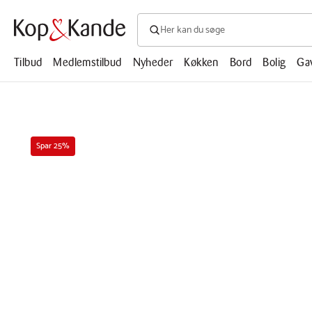
Søg efter produkter, artikler, opskrifte
Søg
efter
produkter,
Tilbud
Medlemstilbud
Nyheder
Køkken
Bord
Bolig
Ga
artikler,
opskrifter,
mm.
Spar 25%