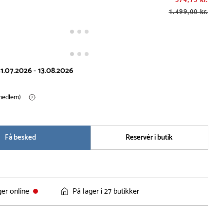
1.499,00 kr.
1.07.2026
-
13.08.2026
(medlem)
Få besked
Reservér i butik
ger online
På lager i 27 butikker