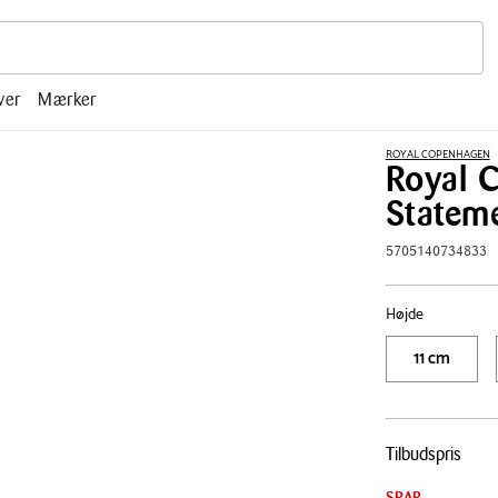
r, mm.
ver
Mærker
ROYAL COPENHAGEN
Royal 
Statem
5705140734833
Højde
11 cm
Pris
Tilbudspris
tabel
SPAR