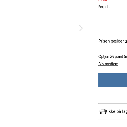
Førpris
tilbage
Prisen gælder
3
Optjen 29 point 
Bliv medlem
Ikke på la