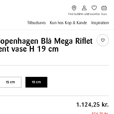
Gå
Gå
Gå
Gå
til
til
til
til
Find
Min
Favoritter
Kurv
butik
side
Find butik
Min side
Favoritter
Kurv
Tilbudsavis
Kun hos Kop & Kande
Inspiration
Copenhagen Blå Mega Riflet
ent vase H 19 cm
15 cm
19 cm
1.124,25 kr.
374,75 kr.