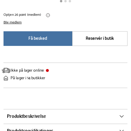
Optjen 26 point (medlem)
Bliv medlem
Få besked
Reservér i butik
Ikke på lager online
På lager i 14 butikker
Produktbeskrivelse
De håndmalede, koboltblå penselstrøg danner et grafisk og
Produktspecifikationer