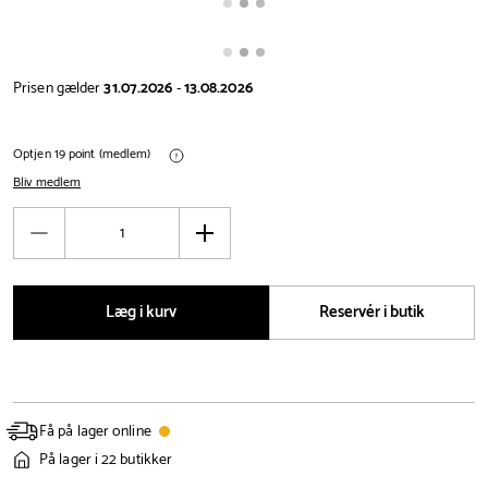
Prisen gælder
31.07.2026
-
13.08.2026
Optjen 19 point (medlem)
Bliv medlem
Antal
Reducér
Øg
antal
antal
Læg i kurv
Reservér i butik
Få på lager online
På lager i 22 butikker