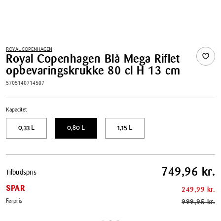
ROYAL COPENHAGEN
Royal Copenhagen Blå Mega Riflet
opbevaringskrukke 80 cl H 13 cm
5705140714507
Kapacitet
0,33 L
0,80 L
1,15 L
Pris
749,96 kr.
Tilbudspris
tabel
SPAR
249,99 kr.
Førpris
999,95 kr.