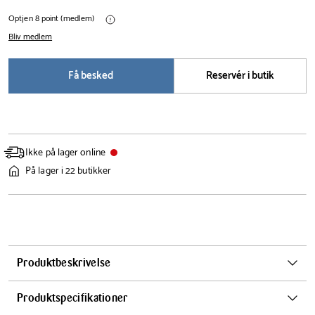
Optjen 8 point (medlem)
Bliv medlem
Få besked
Reservér i butik
Ikke på lager online
På lager i 22 butikker
Produktbeskrivelse
Royal Copenhagen Blå Mega Riflet Skabt til at blive værdsat i
Produktspecifikationer
generationer, leveres denne Blå Mega Riflet asiet med Royal