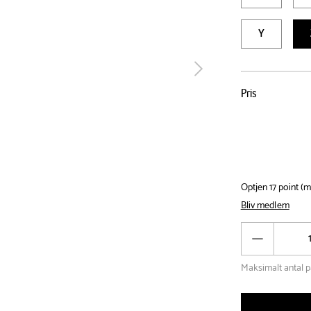
Y
tilbage
Pris
Pris
tabel
Optjen 17 point (
Bliv medlem
Antal
Reducér
antal
Maksimalt antal p