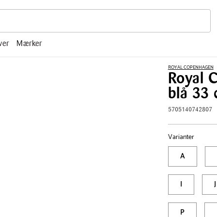
r, mm.
ver
Mærker
ROYAL COPENHAGEN
Royal 
blå 33 
5705140742807
Varianter
A
I
J
P