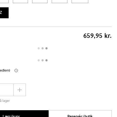
Z
659,95 kr.
medlem)
Øg
antal
å lager
Læg i kurv
Reservér i butik