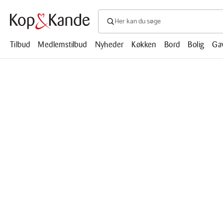
Søg efter produkter, artikler, opskrifte
Søg
efter
produkter,
Tilbud
Medlemstilbud
Nyheder
Køkken
Bord
Bolig
Ga
artikler,
opskrifter,
mm.