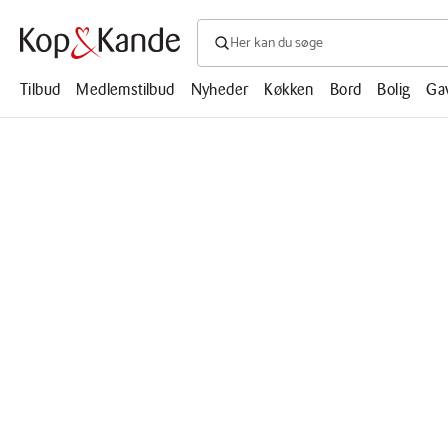
Søg efter produkter, artikler, opskrifte
Søg
efter
produkter,
Tilbud
Medlemstilbud
Nyheder
Køkken
Bord
Bolig
Ga
artikler,
opskrifter,
mm.