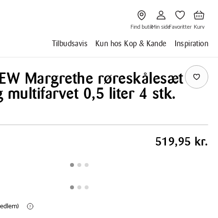
Gå
Gå
Gå
Gå
til
til
til
til
Find
Min
Favoritter
Kurv
butik
side
Find butik
Min side
Favoritter
Kurv
Tilbudsavis
Kun hos Kop & Kande
Inspiration
NEW Margrethe røreskålesæt
 multifarvet 0,5 liter 4 stk.
519,95 kr.
medlem)