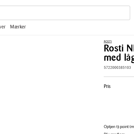
r, mm.
ver
Mærker
ROSTI
Rosti 
med låg
5722000385103
Pris
Pris
tabel
Optjen 13 point (