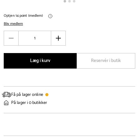
Optjen 14 point (medlem)
Bliv medlem
Antal
Reducér
Øg
antal
antal
Læg i kurv
Reservér i butik
Få på lager online
På lager i 0 butikker