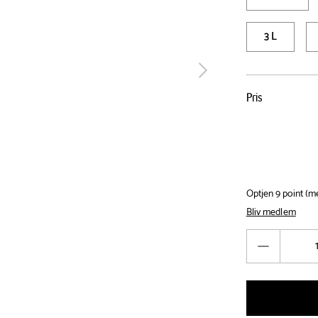
3 L
tilbage
Pris
Pris
tabel
Optjen 9 point (
Bliv medlem
Antal
Reducér
antal