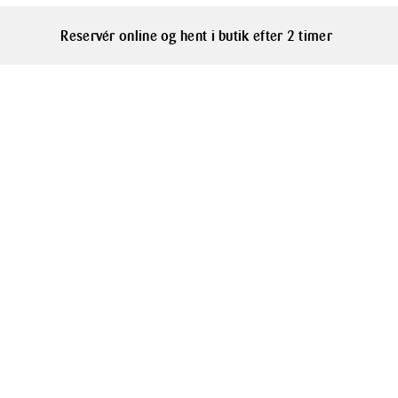
denne skål ka
Ja
Skålen findes
Reservér online og hent i butik efter 2 timer
som du ønsker
Materialer
indflyttergave
Durostima pla
køkkenet.
Vi gør opmær