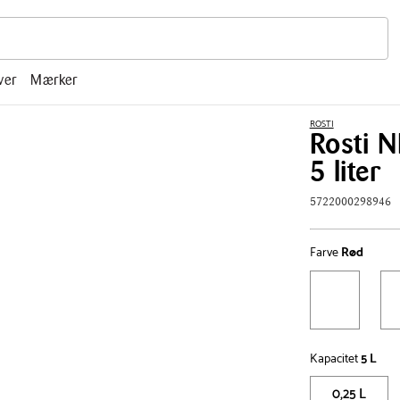
r, mm.
ver
Mærker
ROSTI
Rosti 
5 liter
Afspil
5722000298946
Farve
Rød
Kapacitet
5 L
0,25 L