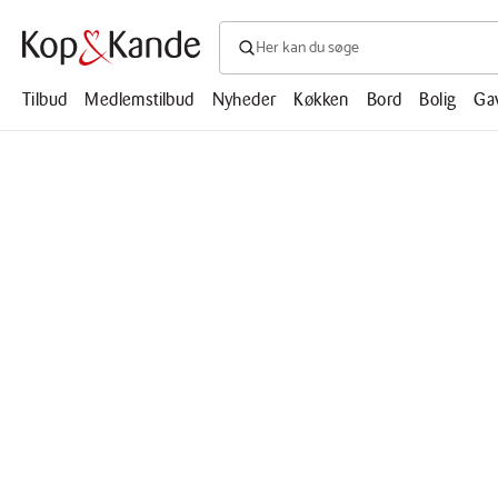
Søg efter produkter, artikler, opskrifte
Søg
efter
produkter,
Tilbud
Medlemstilbud
Nyheder
Køkken
Bord
Bolig
Ga
artikler,
opskrifter,
mm.