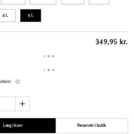
4 L
5 L
349,95 kr.
medlem)
Øg
antal
Læg i kurv
Reservér i butik