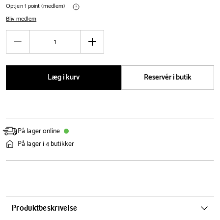
Optjen 1 point (medlem)
Bliv medlem
Antal
Reducér
Øg
antal
antal
Læg i kurv
Reservér i butik
På lager online
På lager i 4 butikker
Produktbeskrivelse