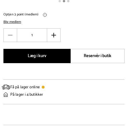
Optjen 3 point (medlem)
Bliv medlem
Antal
Reducér
Øg
antal
antal
Læg i kurv
Reservér i butik
Få på lager online
På lager i 4 butikker