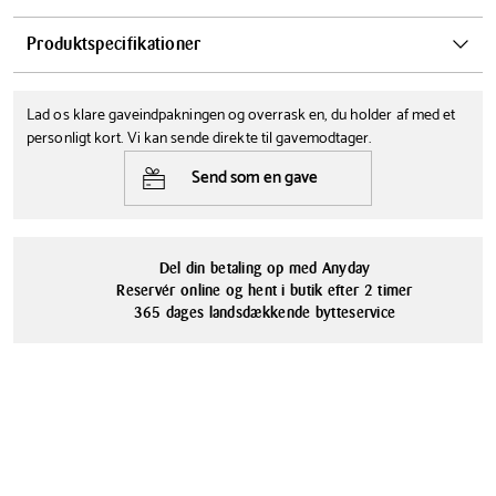
Med dette Rosendahl Grand Cru spiritusglas er du i sikre hænder når
Produktspecifikationer
hedvin og likør skal serveres. Det tulipanformede glas lader
alkohollen udfolde smags og duftnuancer så man får den gode
Højde
Diameter
oplevelse
Lad os klare gaveindpakningen og overrask en, du holder af med et
11.5 cm
7 cm
Leveres i et sæt med 2 stk. og er en god gaveide til fx fars dag.
personligt kort. Vi kan sende direkte til gavemodtager.
Kapacitet
Tåler opvaskemaskine
Send som en gave
24 L
Ja
Serie
Materialer
Rosendahl Grand Cru
Blyfrit Glas
Del din betaling op med Anyday
Reservér online og hent i butik efter 2 timer
365 dages landsdækkende bytteservice