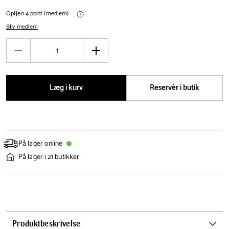
Optjen 4 point (medlem)
Bliv medlem
Antal
Reducér
Øg
antal
antal
Læg i kurv
Reservér i butik
På lager online
På lager i 21 butikker
Produktbeskrivelse