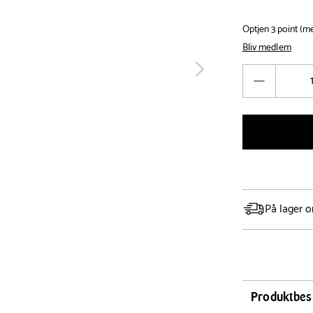
Optjen 3 point (
Bliv medlem
Antal
tilbage
Reducér
antal
På lager o
Produktbes