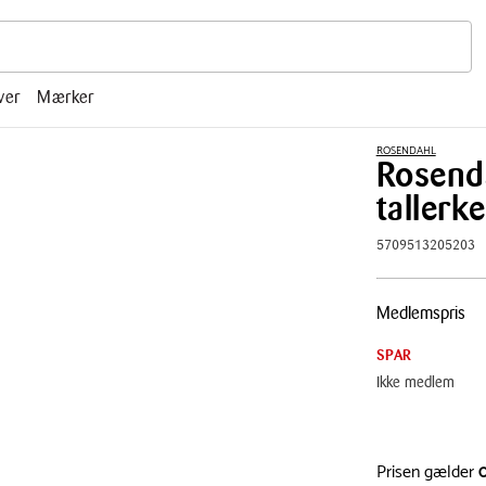
r, mm.
ver
Mærker
ROSENDAHL
Rosend
tallerk
5709513205203
Pris
Medlemspris
tabel
SPAR
Ikke medlem
Prisen gælder