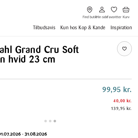
Gå
Gå
Gå
Gå
til
til
til
til
Find
Min
Favoritter
Kurv
butik
side
Find butik
Min side
Favoritter
Kurv
Tilbudsavis
Kun hos Kop & Kande
Inspiration
ahl Grand Cru Soft
en hvid 23 cm
99,95 kr.
40,00 kr.
139,95 kr.
01.07.2026
-
31.08.2026