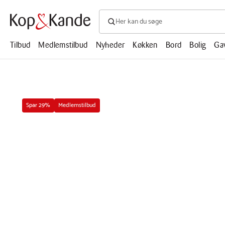
Søg efter produkter, artikler, opskrifte
Søg
efter
produkter,
Tilbud
Medlemstilbud
Nyheder
Køkken
Bord
Bolig
Ga
artikler,
opskrifter,
mm.
Spar 29%
Medlemstilbud