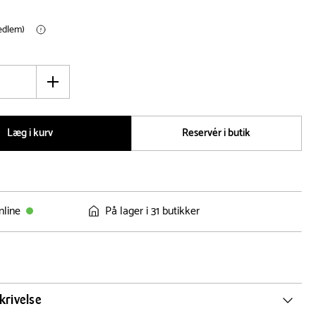
medlem)
Øg
antal
Læg i kurv
Reservér i butik
nline
På lager i 31 butikker
krivelse