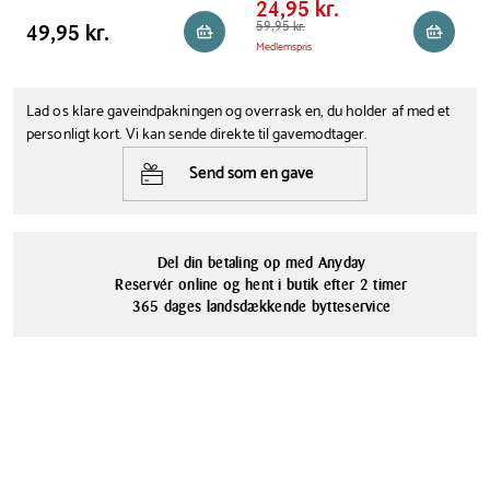
AA-batterier 16 stk.
AA-batterier 10 stk. 1,5 V
24,95 kr.
Pris tabel
Pris
49,95 kr.
Førpris
59,95 kr.
59,95 kr.
49,95 kr.
Reservér i butik
Reservér
Medlemspris
Lad os klare gaveindpakningen og overrask en, du holder af med et
personligt kort. Vi kan sende direkte til gavemodtager.
Send som en gave
Del din betaling op med Anyday
Reservér online og hent i butik efter 2 timer
365 dages landsdækkende bytteservice