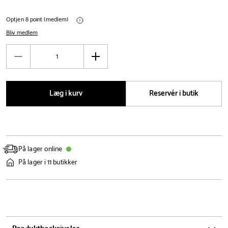
Optjen 8 point (medlem)
Bliv medlem
Antal
Reducér
Øg
antal
antal
Læg i kurv
Reservér i butik
På lager online
På lager i 11 butikker