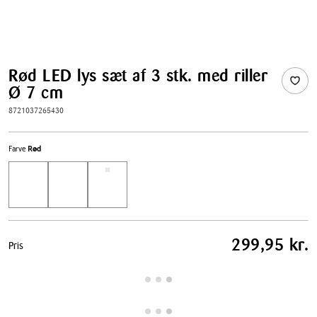
Rød LED lys sæt af 3 stk. med riller
Ø 7 cm
8721037265430
Farve
Rød
Pris
299,95 kr.
Pris
tabel