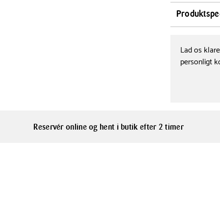
Sødeste Moom
Produktspec
findes i forsk
tegneserie Mu
Højde
8.3 cm
baseret på for
Lad os klar
hverdagsbrug
personligt k
børnefødselsd
Kapacitet
andre skadeli
20 cl
Materialer
Plastik
Reservér online og hent i butik efter 2 timer