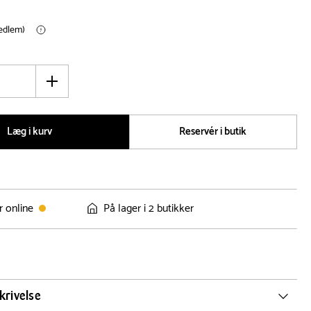
medlem)
Øg
antal
Læg i kurv
Reservér i butik
r online
På lager i 2 butikker
krivelse