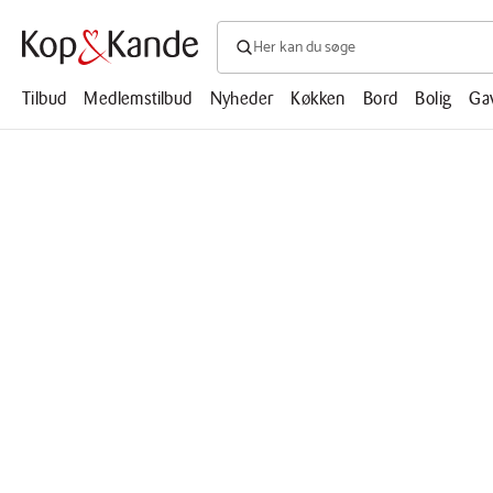
Søg efter produkter, artikler, opskrifte
Søg
efter
produkter,
Tilbud
Medlemstilbud
Nyheder
Køkken
Bord
Bolig
Ga
artikler,
opskrifter,
mm.