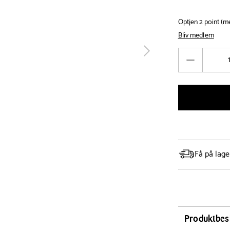
Optjen 2 point (
Bliv medlem
Antal
tilbage
Reducér
antal
Få på lage
Produktbes