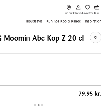
Gå
Gå
Gå
Gå
til
til
til
til
Find
Min
Favoritter
Kurv
butik
side
Find butik
Min side
Favoritter
Kurv
Tilbudsavis
Kun hos Kop & Kande
Inspiration
G Moomin Abc Kop Z 20 cl
79,95 kr.