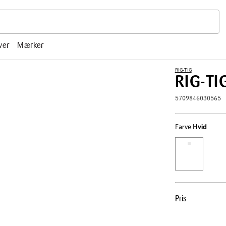
r, mm.
ver
Mærker
RIG-TIG
RIG-TI
5709846030565
Farve
Hvid
Pris
Pris
tabel