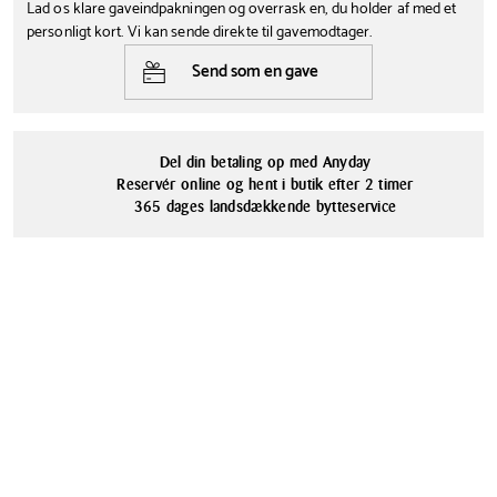
fest - uanset anledning. Bestikket ligger behageligt i hånden og er
Lad os klare gaveindpakningen og overrask en, du holder af med et
Nej
Sølv
designet til at gøre serveringen af salater både nem og elegant.
personligt kort. Vi kan sende direkte til gavemodtager.
Serie
Materialer
Send som en gave
Raadvad Erica salatbestik er fremstillet i blankt rustfrit stål, der sikrer
Raadvad Erica
Rustfrit stål
lang holdbarhed og et flot udseende - år efter år. Kombinér
salatbestikket med andet bestik fra Erica serien for et harmonisk
udtryk, eller miks og match på kryds og tværs med andre bestikserier
Del din betaling op med Anyday
for et mere personligt udtryk på middagsbordet.
Reservér online og hent i butik efter 2 timer
365 dages landsdækkende bytteservice