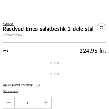
RAADVAD
Raadvad Erica salatbestik 2 dele stål
5702263129126
Pris
224,95 kr.
Pris
tabel
Optjen 6 point (medlem)
Bliv medlem
Antal
Reducér
Øg