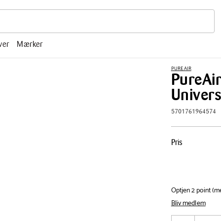
r, mm.
ver
Mærker
PURE AIR
PureAi
Univer
5701761964574
Pris
Pris
tabel
Optjen 2 point (
Bliv medlem
Antal