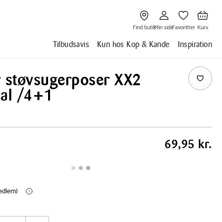
Gå
Gå
Gå
Gå
til
til
til
til
Find
Min
Favoritter
Kurv
butik
side
Find butik
Min side
Favoritter
Kurv
Tilbudsavis
Kun hos Kop & Kande
Inspiration
r støvsugerposer XX2
sal /4+1
69,95 kr.
medlem)