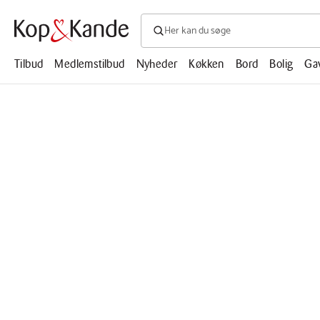
Søg efter produkter, artikler, opskrifte
Søg
efter
produkter,
Tilbud
Medlemstilbud
Nyheder
Køkken
Bord
Bolig
Ga
artikler,
opskrifter,
mm.