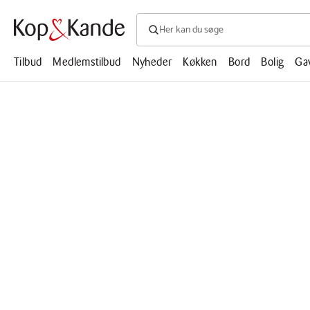
Søg efter produkter, artikler, opskrifte
Søg
efter
produkter,
Tilbud
Medlemstilbud
Nyheder
Køkken
Bord
Bolig
Ga
artikler,
opskrifter,
mm.