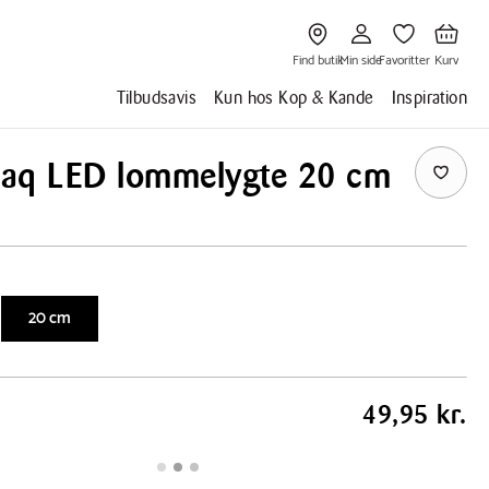
Gå
Gå
Gå
Gå
til
til
til
til
Find
Min
Favoritter
Kurv
butik
side
Find butik
Min side
Favoritter
Kurv
Tilbudsavis
Kun hos Kop & Kande
Inspiration
aq LED lommelygte 20 cm
20 cm
49,95 kr.