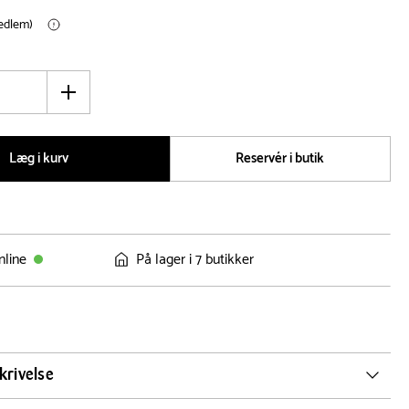
medlem)
Øg
antal
Læg i kurv
Reservér i butik
nline
På lager i 7 butikker
krivelse