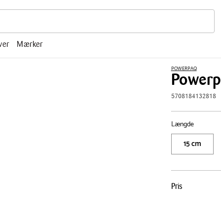
r, mm.
ver
Mærker
POWERPAQ
Powerp
5708184132818
Længde
15 cm
Pris
Pris
tabel