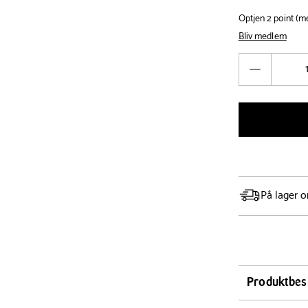
Optjen 2 point (
Bliv medlem
Antal
Reducér
antal
På lager o
Produktbes