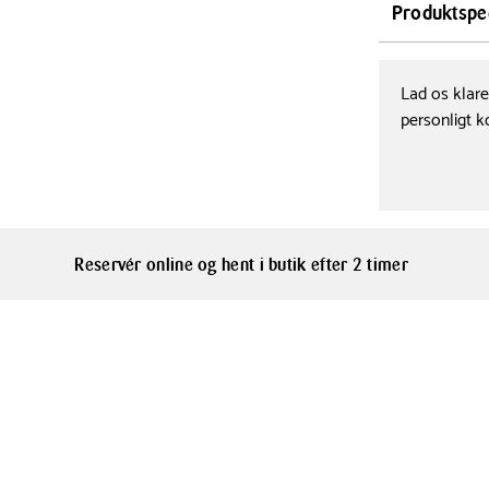
Denne kraftf
Produktspec
til dine uden
størrelse på 
Længde
20 cm
med 12 LED'er
Lad os klar
batterier, hvi
personligt k
lysstråle er 
hverdagsbrug.
Reservér online og hent i butik efter 2 timer