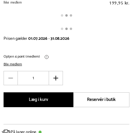
Ikke medlem
199,95 kr.
Prisen gælder
01.07.2026
-
31.08.2026
Optjen 4 point (medlem)
Bliv medlem
Antal
Reducér
Øg
antal
antal
Læg i kurv
Reservér i butik
På lager online