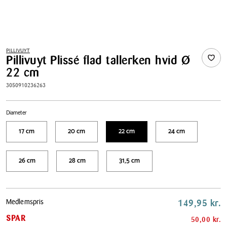
PILLIVUYT
Pillivuyt Plissé flad tallerken hvid Ø
22 cm
3050910236263
Diameter
17 cm
20 cm
22 cm
24 cm
26 cm
28 cm
31,5 cm
Pris
Medlemspris
149,95 kr.
tabel
SPAR
50,00 kr.