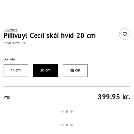
PILLIVUYT
Pillivuyt Cecil skål hvid 20 cm
3050910293891
Diameter
14 cm
20 cm
25 cm
Pris
399,95 kr.
Pris
tabel