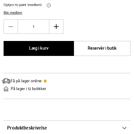
Optjen 10 point (medlem)
Bliv medlem
Antal
Reducér
Øg
antal
antal
Læg i kurv
Reservér i butik
Få på lager online
På lager i 12 butikker
Produktbeskrivelse