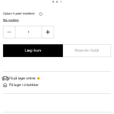
Optjen 11 point (medlem)
Bliv medlem
Antal
Reducér
Øg
antal
antal
Læg i kurv
Reservér i butik
Få på lager online
På lager i 0 butikker