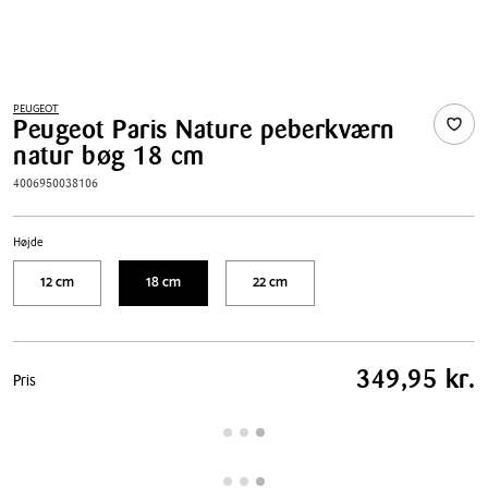
PEUGEOT
Peugeot Paris Nature peberkværn
natur bøg 18 cm
4006950038106
Højde
12 cm
18 cm
22 cm
Pris
349,95 kr.
Pris
tabel