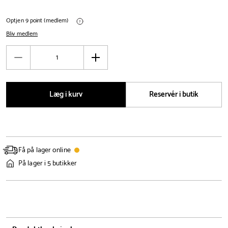
Optjen 9 point (medlem)
Bliv medlem
Antal
Reducér
Øg
antal
antal
Læg i kurv
Reservér i butik
Få på lager online
På lager i 5 butikker