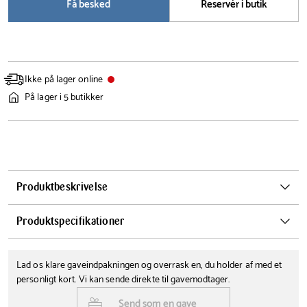
Få besked
Reservér i butik
Ikke på lager online
På lager i 5 butikker
Produktbeskrivelse
Peugeot Clavelin er en elegant og yderst funktionel
Produktspecifikationer
tjenerproptrækker, der forener stilrent design med Peugeots
legendariske ekspertise inden for køkkenudstyr. Med sit
Længde
Farve
ergonomiske håndtag i sortlakeret træ ligger den perfekt i hånden
Lad os klare gaveindpakningen og overrask en, du holder af med et
14 cm
Sort
og giver dig et komfortabelt og sikkert greb, når du åbner dine
personligt kort. Vi kan sende direkte til gavemodtager.
yndlingsvine.
Tåler opvaskemaskine
Materialer
Send som en gave