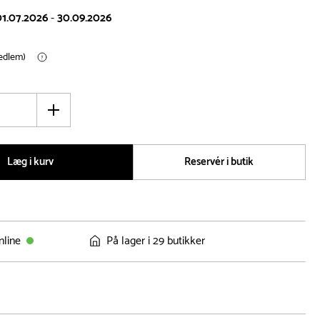
01.07.2026
-
30.09.2026
medlem)
Øg
antal
Læg i kurv
Reservér i butik
nline
På lager i 29 butikker