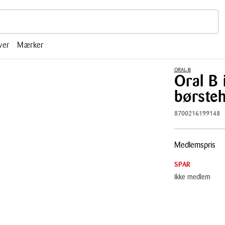
r, mm.
ver
Mærker
ORAL-B
Oral B 
børsteh
8700216199148
Pris
Medlemspris
tabel
SPAR
Ikke medlem