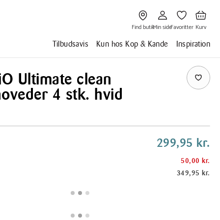
Gå
Gå
Gå
Gå
til
til
til
til
Find
Min
Favoritter
Kurv
butik
side
Find butik
Min side
Favoritter
Kurv
Tilbudsavis
Kun hos Kop & Kande
Inspiration
iO Ultimate clean
oveder 4 stk. hvid
299,95 kr.
50,00 kr.
349,95 kr.