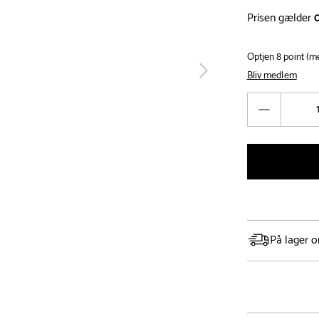
Prisen gælder
Optjen 8 point (
Bliv medlem
tilbage
Antal
Reducér
antal
På lager o