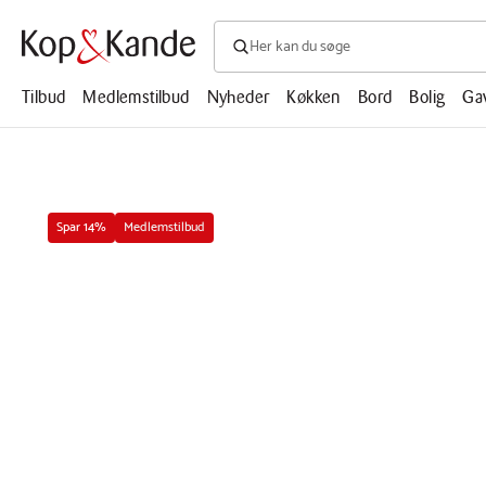
Søg efter produkter, artikler, opskrifte
Søg
efter
produkter,
Tilbud
Medlemstilbud
Nyheder
Køkken
Bord
Bolig
Ga
artikler,
opskrifter,
mm.
Spar 14%
Medlemstilbud